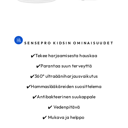
SENSEPRO KIDSIN OMINAISUUDET
✔️Tekee harjaamisesta hauskaa
✔️Parantaa suun terveyttä
✔️360° ultraääniharjausvaikutus
✔️Hammaslääkäreiden suosittelema
✔️Antibakteerinen suukappale
✔️ Vedenpitävä
✔️ Mukava ja helppo