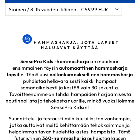
HAMMASHARJA, JOTA LAPSET
HALUAVAT KÄYTTÄÄ
SensePro Kids -hammasharja
on maailman
ensimmäinen täysin
automaattinen hammasharja
lapsille
. Tämä uusi
vallankumouksellinen hammasharja
puhdistaa hellävaraisesti kaikki hampaat
samanaikaisesti ja kestää vain 30 sekuntia.
Tavoitteenamme on tehdä hampaiden harjaamisesta
nautinnollista ja tehokasta nuorille, minkä vuoksi loimme
SensePro Kidsin!
Suunnittelu- ja testaustiimiin kuului lasten vanhempia,
jotka auttoivat meitä kehittämään tehokkaimman ja
helpoimman tavan huolehtia lastesi hampaista. Tämä
futuristinen
360-hammasharja
puhdistaa lapsen