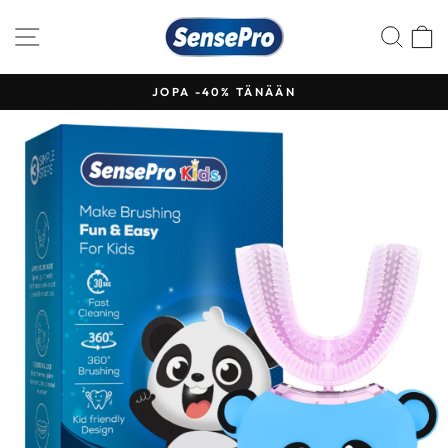
Siirry
sisältöön
SIVUSTON NAVIGOINTI
ETS
JOPA -40% TÄNÄÄN
Keskeytä
kuvaesitys