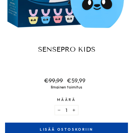
SENSEPRO KIDS
Normaalihinta
Alennushinta
€99,99
€59,99
Ilmainen toimitus
MÄÄRÄ
−
+
LISÄÄ OSTOSKORIIN