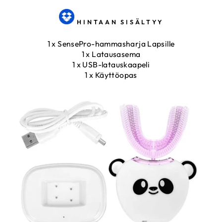
HINTAAN SISÄLTYY
1 x SensePro-hammasharja Lapsille
1 x Latausasema
1 x USB-latauskaapeli
1 x Käyttöopas