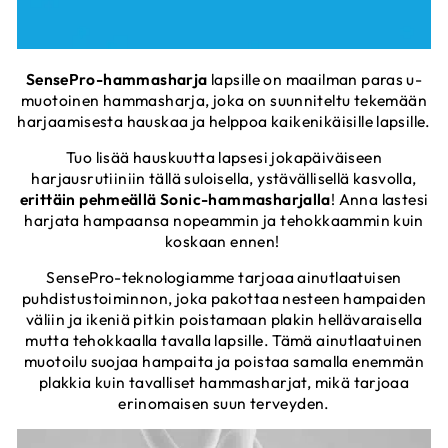
SensePro-hammasharja
lapsille on maailman paras u-
muotoinen hammasharja, joka on suunniteltu tekemään
harjaamisesta hauskaa ja helppoa kaikenikäisille lapsille.
Tuo lisää hauskuutta lapsesi jokapäiväiseen
harjausrutiiniin tällä suloisella, ystävällisellä kasvolla,
erittäin pehmeällä Sonic-hammasharjalla
! Anna lastesi
harjata hampaansa nopeammin ja tehokkaammin kuin
koskaan ennen!
SensePro-teknologiamme tarjoaa ainutlaatuisen
puhdistustoiminnon, joka pakottaa nesteen hampaiden
väliin ja ikeniä pitkin poistamaan plakin hellävaraisella
mutta tehokkaalla tavalla lapsille. Tämä ainutlaatuinen
muotoilu suojaa hampaita ja poistaa samalla enemmän
plakkia kuin tavalliset hammasharjat, mikä tarjoaa
erinomaisen suun terveyden.